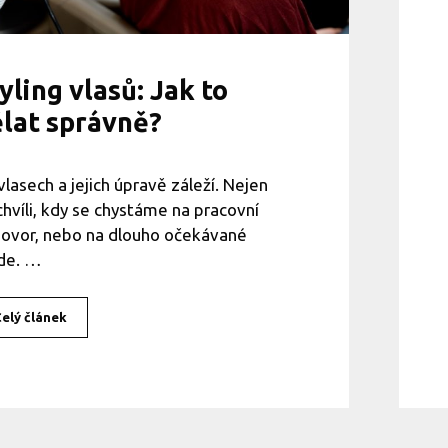
l
a
s
y
yling vlasů: Jak to
lat správně?
vlasech a jejich úpravě záleží. Nejen
chvíli, kdy se chystáme na pracovní
ovor, nebo na dlouho očekávané
de. …
elý článek
S
t
y
l
i
n
g