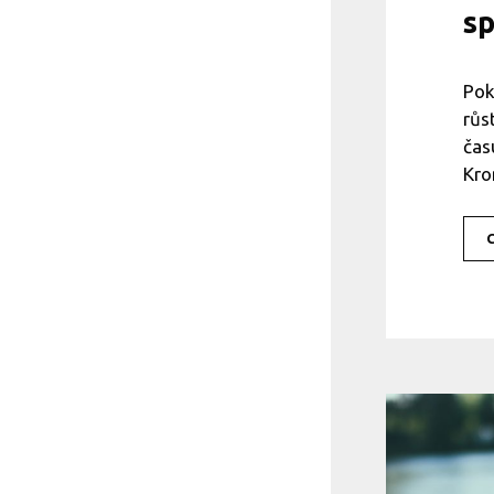
sp
Pok
růs
čas
Kr
C