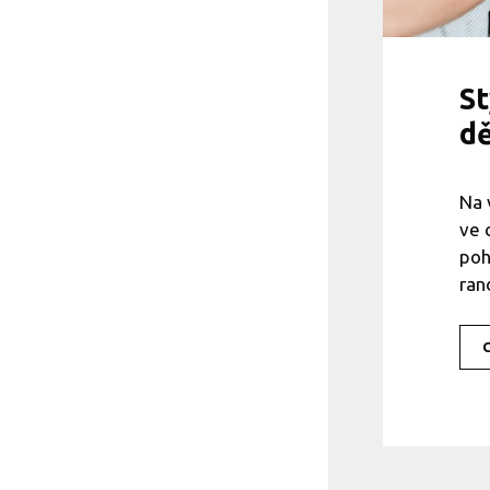
St
dě
Na 
ve 
poh
ran
C