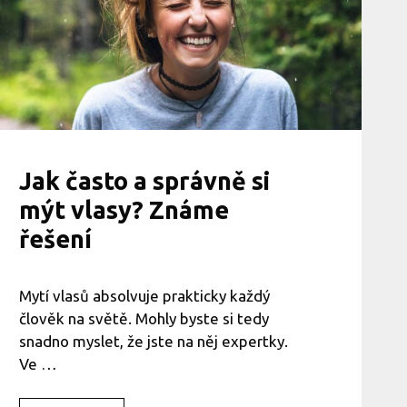
e
,
j
a
k
n
a
t
o
!
Jak často a správně si
mýt vlasy? Známe
řešení
Mytí vlasů absolvuje prakticky každý
člověk na světě. Mohly byste si tedy
snadno myslet, že jste na něj expertky.
Ve …