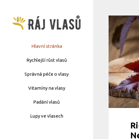
Přeskočit
na
obsah
Hlavní stránka
Rychlejší růst vlasů
Správná péče o vlasy
Vitamíny na vlasy
Padání vlasů
Lupy ve vlasech
Ri
Ne