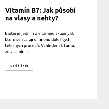
y
:
Vitamín B7: Jak působí
Z
na vlasy a nehty?
n
á
t
e
Biotin je jedním z vitamínů skupiny B,
v
které se starají o mnoho důležitých
š
e
tělesných procesů. Vzhledem k tomu,
c
že vitamín …
h
n
y
Celý článek
V
?
i
t
a
m
í
n
B
7
: