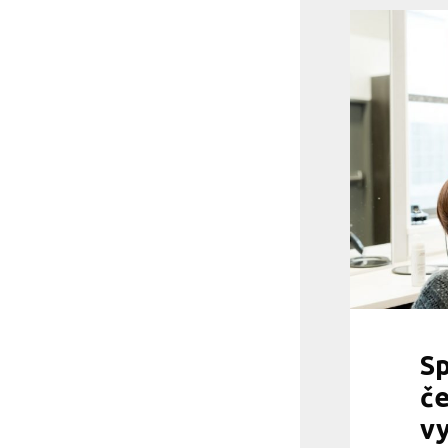
Sp
č
v