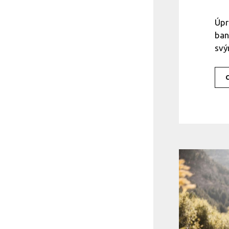
Úpr
ban
svý
C