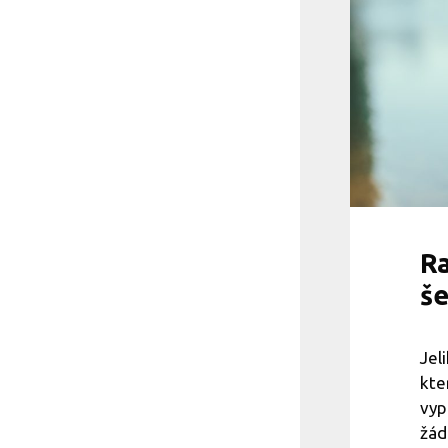
Ra
še
Jel
kte
vyp
žád