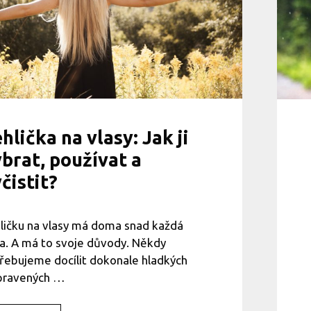
s
ů
a
č
e
m
u
s
e
n
hlička na vlasy: Jak ji
a
o
brat, používat a
p
čistit?
a
k
v
y
ličku na vlasy má doma snad každá
h
a. A má to svoje důvody. Někdy
n
o
řebujeme docílit dokonale hladkých
u
pravených …
t
?