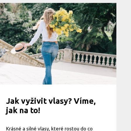
J
a
k
p
ů
s
o
b
í
n
a
v
l
a
s
y
a
n
Jak vyživit vlasy? Víme,
e
jak na to!
h
t
y
?
Krásné a silné vlasy, které rostou do co