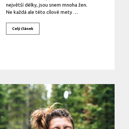
největší délky, jsou snem mnoha žen.
Ne každá ale této cílové mety …
Celý článek
J
a
k
v
y
ž
i
v
i
t
v
l
a
s
y
?
V
í
m