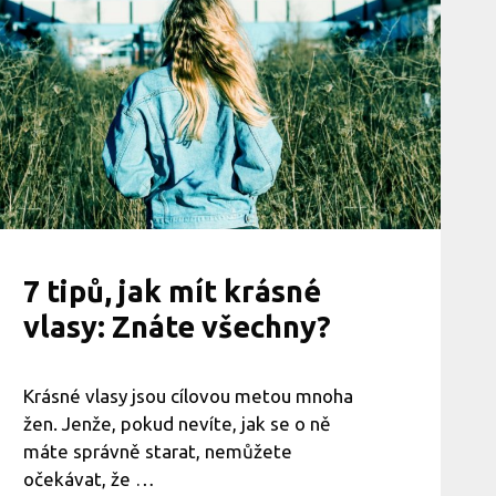
l
a
s
y
:
R
e
c
e
p
t
+
ú
č
7 tipů, jak mít krásné
i
vlasy: Znáte všechny?
n
k
y
Krásné vlasy jsou cílovou metou mnoha
žen. Jenže, pokud nevíte, jak se o ně
máte správně starat, nemůžete
očekávat, že …