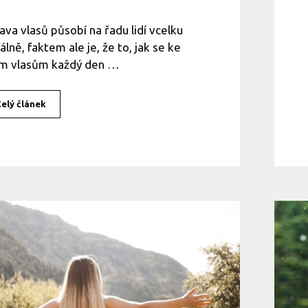
ava vlasů působí na řadu lidí vcelku
álně, faktem ale je, že to, jak se ke
m vlasům každý den …
elý článek
S
p
r
á
v
n
á
ú
p
r
a
v
a
v
l
a