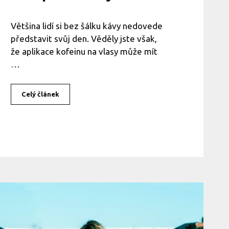
Většina lidí si bez šálku kávy nedovede
představit svůj den. Věděly jste však,
že aplikace kofeinu na vlasy může mít
…
Celý článek
K
á
v
o
v
á
m
a
s
k
a
n
a
v