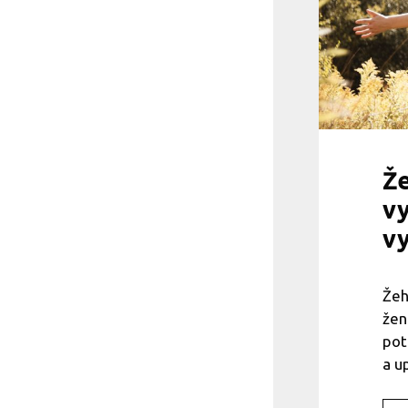
Že
vy
vy
Žeh
žen
pot
a u