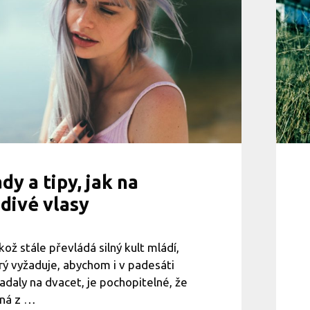
a
v
l
a
s
y
:
N
e
j
l
e
p
dy a tipy, jak na
š
í
divé vlasy
ú
č
i
ikož stále převládá silný kult mládí,
n
k
rý vyžaduje, abychom i v padesáti
y
adaly na dvacet, je pochopitelné, že
a
ná z …
s