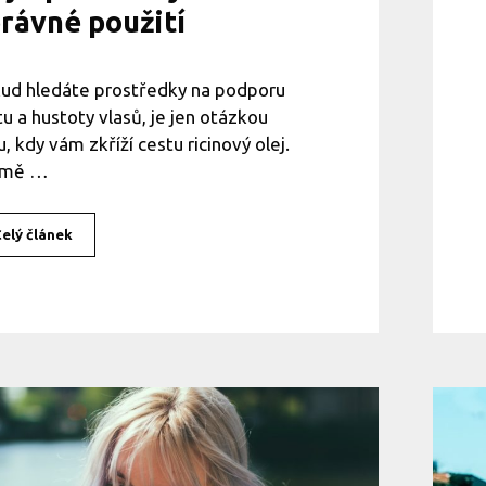
rávné použití
ud hledáte prostředky na podporu
tu a hustoty vlasů, je jen otázkou
u, kdy vám zkříží cestu ricinový olej.
omě …
elý článek
R
i
c
i
n
o
v
ý
o
l
e
j
n