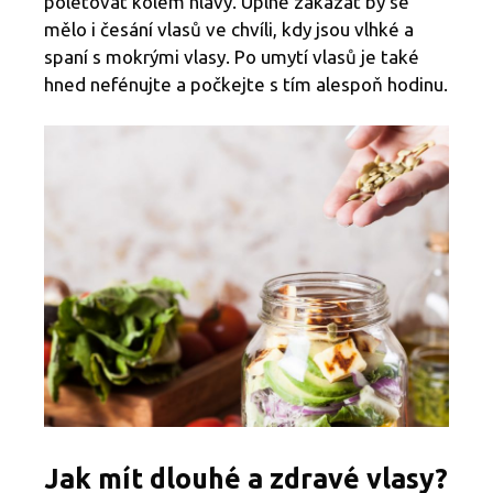
poletovat kolem hlavy. Úplně zakázat by se
mělo i česání vlasů ve chvíli, kdy jsou vlhké a
spaní s mokrými vlasy. Po umytí vlasů je také
hned nefénujte a počkejte s tím alespoň hodinu.
Jak mít dlouhé a zdravé vlasy?