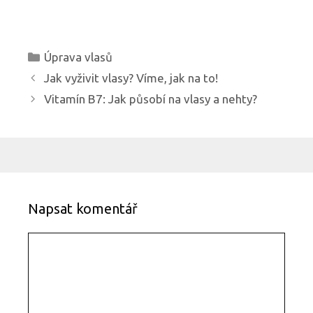
R
Úprava vlasů
u
N
Jak vyživit vlasy? Víme, jak na to!
b
a
Vitamín B7: Jak působí na vlasy a nehty?
r
v
i
i
k
g
y
a
c
e
Napsat komentář
p
ř
K
í
o
s
m
p
e
ě
n