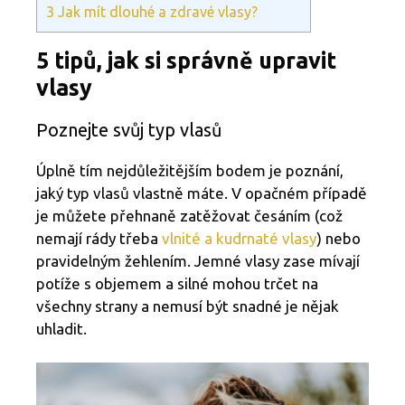
3
Jak mít dlouhé a zdravé vlasy?
5 tipů, jak si správně upravit
vlasy
Poznejte svůj typ vlasů
Úplně tím nejdůležitějším bodem je poznání,
jaký typ vlasů vlastně máte. V opačném případě
je můžete přehnaně zatěžovat česáním (což
nemají rády třeba
vlnité a kudrnaté vlasy
) nebo
pravidelným žehlením. Jemné vlasy zase mívají
potíže s objemem a silné mohou trčet na
všechny strany a nemusí být snadné je nějak
uhladit.