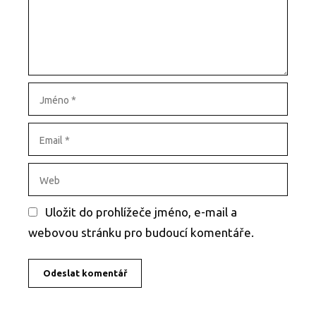
v
t
k
á
ů
ř
J
m
é
E
n
m
o
a
W
i
e
l
b
Uložit do prohlížeče jméno, e-mail a
webovou stránku pro budoucí komentáře.