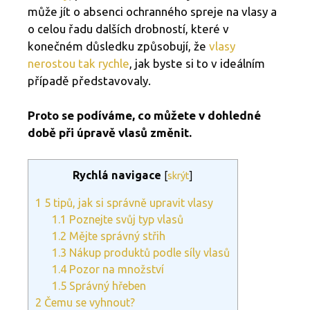
může jít o absenci ochranného spreje na vlasy a
o celou řadu dalších drobností, které v
konečném důsledku způsobují, že
vlasy
nerostou tak rychle
, jak byste si to v ideálním
případě představovaly.
Proto se podíváme, co můžete v dohledné
době při úpravě vlasů změnit.
Rychlá navigace
[
skrýt
]
1
5 tipů, jak si správně upravit vlasy
1.1
Poznejte svůj typ vlasů
1.2
Mějte správný střih
1.3
Nákup produktů podle síly vlasů
1.4
Pozor na množství
1.5
Správný hřeben
2
Čemu se vyhnout?