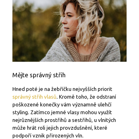
Mějte správný střih
Hned poté je na žebříčku nejvyšších priorit
správný střih vlasů
. Kromě toho, že odstraní
poškozené konečky vám významně ulehčí
styling. Zatímco jemné vlasy mohou využít
nejrůznějších prostřihů a sestřihů, u vlnitých
může hrát roli jejich provzdušnění, které
podpoří vznik přirozených vln.