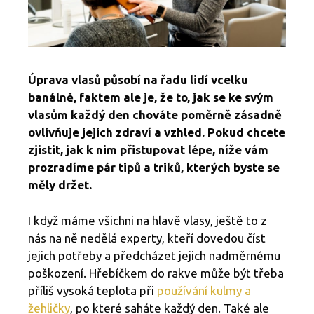
Úprava vlasů působí na řadu lidí vcelku
banálně, faktem ale je, že to, jak se ke svým
vlasům každý den chováte poměrně zásadně
ovlivňuje jejich zdraví a vzhled. Pokud chcete
zjistit, jak k nim přistupovat lépe, níže vám
prozradíme pár tipů a triků, kterých byste se
měly držet.
I když máme všichni na hlavě vlasy, ještě to z
nás na ně nedělá experty, kteří dovedou číst
jejich potřeby a předcházet jejich nadměrnému
poškození. Hřebíčkem do rakve může být třeba
příliš vysoká teplota při
používání kulmy a
žehličky
, po které saháte každý den. Také ale