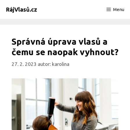
Přeskočit
RájVlasů.cz
Menu
na
obsah
Správná úprava vlasů a
čemu se naopak vyhnout?
27. 2. 2023
autor:
karolina