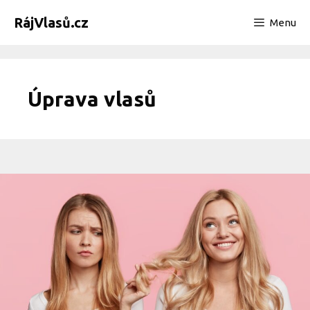
Přeskočit
RájVlasů.cz
Menu
na
obsah
Úprava vlasů