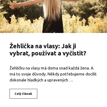
v
l
a
s
ů
a
č
e
m
u
Žehlička na vlasy: Jak ji
s
e
vybrat, používat a vyčistit?
n
a
o
Žehličku na vlasy má doma snad každá žena. A
p
má to svoje důvody. Někdy potřebujeme docílit
a
k
dokonale hladkých a upravených …
v
y
h
Celý článek
Ž
n
e
o
h
u