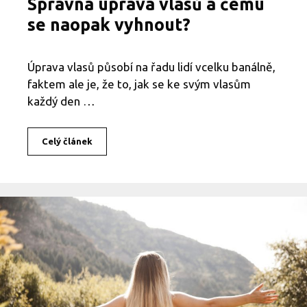
Správná úprava vlasů a čemu
s
p
se naopak vyhnout?
r
á
v
Úprava vlasů působí na řadu lidí vcelku banálně,
n
faktem ale je, že to, jak se ke svým vlasům
ě
?
každý den …
Celý článek
S
p
r
á
v
n
á
ú
p
r
a
v
a