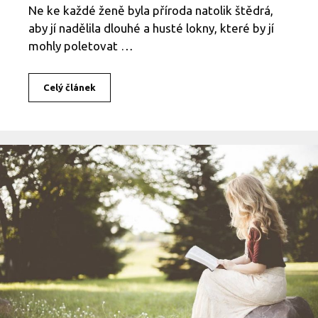
a
Ne ke každé ženě byla příroda natolik štědrá,
k
aby jí nadělila dlouhé a husté lokny, které by jí
n
mohly poletovat …
a
t
o
Celý článek
P
r
o
d
l
u
ž
o
v
á
n
í
v
l
a
s
ů
: