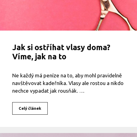
n
á
t
e
j
e
j
í
Jak si ostříhat vlasy doma?
v
ý
Víme, jak na to
h
o
d
Ne každý má peníze na to, aby mohl pravidelně
y
navštěvovat kadeřníka. Vlasy ale rostou a nikdo
a
n
nechce vypadat jak rousňák. …
e
v
ý
Celý článek
J
h
a
o
k
d
s
y
i
?