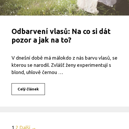
J
e
b
e
z
Odbarvení vlasů: Na co si dát
p
e
pozor a jak na to?
č
n
é
V dnešní době má málokdo z nás barvu vlasů, se
,
kterou se narodil. Zvlášť ženy experimentují s
n
e
blond, uhlově černou …
b
o
u
Celý článek
O
n
d
ě
b
j
a
e
r
x
v
i
e
s
N
1
2
Další →
n