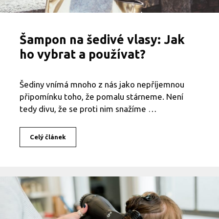
y
b
r
a
Šampon na šedivé vlasy: Jak
t
a
ho vybrat a používat?
p
o
u
Šediny vnímá mnoho z nás jako nepříjemnou
ž
připomínku toho, že pomalu stárneme. Není
í
v
tedy divu, že se proti nim snažíme …
a
t
?
Celý článek
Š
a
m
p
o
n
n
a
š