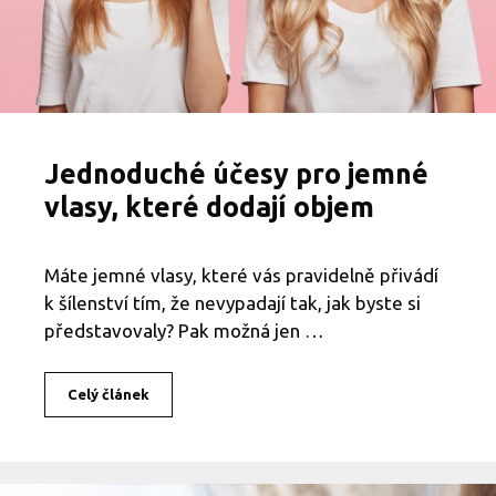
Jednoduché účesy pro jemné
vlasy, které dodají objem
Máte jemné vlasy, které vás pravidelně přivádí
k šílenství tím, že nevypadají tak, jak byste si
představovaly? Pak možná jen …
Celý článek
J
e
d
n
o