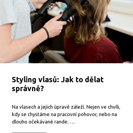
e
d
i
v
é
v
l
a
s
y
:
J
a
k
Styling vlasů: Jak to dělat
h
o
správně?
v
y
b
Na vlasech a jejich úpravě záleží. Nejen ve chvíli,
r
kdy se chystáme na pracovní pohovor, nebo na
a
t
dlouho očekávané rande. …
a
p