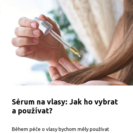
d
u
c
h
é
ú
č
e
s
y
p
r
o
j
e
m
n
é
Sérum na vlasy: Jak ho vybrat
v
l
a používat?
a
s
y
Během péče o vlasy bychom měly používat
,