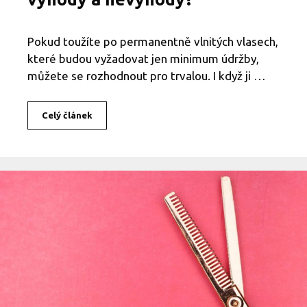
,
p
o
Pokud toužíte po permanentně vlnitých vlasech,
u
které budou vyžadovat jen minimum údržby,
ž
í
můžete se rozhodnout pro trvalou. I když ji …
v
a
t
Celý článek
T
a
r
v
v
y
a
č
l
i
á
s
n
t
a
i
v
t
l
?
a
s
y
:
Z