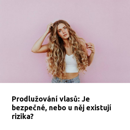
o
s
t
ř
í
h
a
t
v
l
a
s
y
d
o
m
a
?
Prodlužování vlasů: Je
V
í
bezpečné, nebo u něj existují
m
rizika?
e
,
j