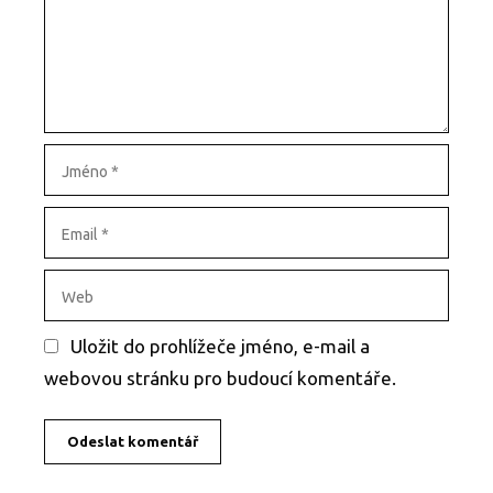
n
k
t
ů
á
ř
J
m
é
E
n
m
o
a
W
i
e
l
b
Uložit do prohlížeče jméno, e-mail a
webovou stránku pro budoucí komentáře.