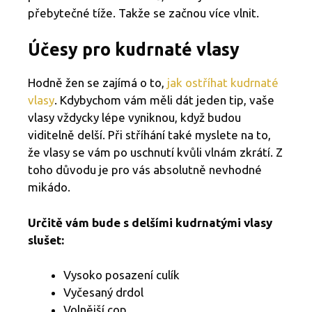
přebytečné tíže. Takže se začnou více vlnit.
Účesy pro kudrnaté vlasy
Hodně žen se zajímá o to,
jak ostříhat kudrnaté
vlasy
. Kdybychom vám měli dát jeden tip, vaše
vlasy vždycky lépe vyniknou, když budou
viditelně delší. Při stříhání také myslete na to,
že vlasy se vám po uschnutí kvůli vlnám zkrátí. Z
toho důvodu je pro vás absolutně nevhodné
mikádo.
Určitě vám bude s delšími kudrnatými vlasy
slušet:
Vysoko posazení culík
Vyčesaný drdol
Volnější cop