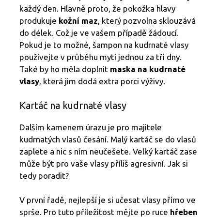
každý den. Hlavně proto, že pokožka hlavy
produkuje
kožní maz
, který pozvolna sklouzává
do délek. Což je ve vašem případě žádoucí.
Pokud je to možné, šampon na kudrnaté vlasy
používejte v průběhu mytí jednou za tři dny.
Také by ho měla doplnit
maska na kudrnaté
vlasy
, která jim dodá extra porci výživy.
Kartáč na kudrnaté vlasy
Dalším kamenem úrazu je pro majitele
kudrnatých vlasů česání. Malý kartáč se do vlasů
zaplete a nic s ním neučešete. Velký kartáč zase
může být pro vaše vlasy příliš agresivní. Jak si
tedy poradit?
V první řadě, nejlepší je si učesat vlasy přímo ve
sprše. Pro tuto příležitost mějte po ruce
hřeben