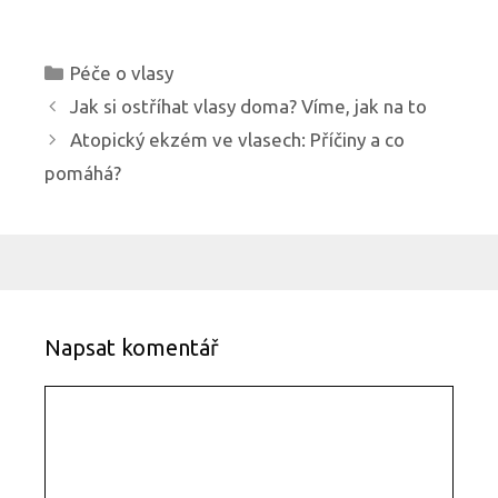
R
Péče o vlasy
u
N
Jak si ostříhat vlasy doma? Víme, jak na to
b
a
Atopický ekzém ve vlasech: Příčiny a co
r
v
pomáhá?
i
i
k
g
y
a
c
e
p
Napsat komentář
ř
í
K
s
o
p
m
ě
e
v