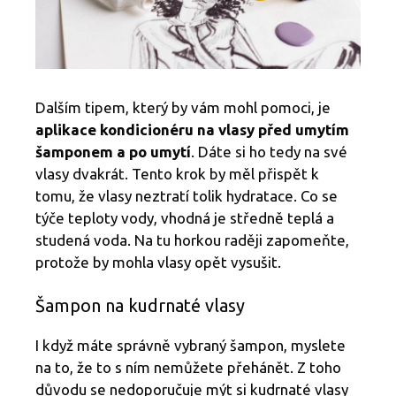
Dalším tipem, který by vám mohl pomoci, je
aplikace kondicionéru na vlasy před umytím
šamponem a po umytí
. Dáte si ho tedy na své
vlasy dvakrát. Tento krok by měl přispět k
tomu, že vlasy neztratí tolik hydratace. Co se
týče teploty vody, vhodná je středně teplá a
studená voda. Na tu horkou raději zapomeňte,
protože by mohla vlasy opět vysušit.
Šampon na kudrnaté vlasy
I když máte správně vybraný šampon, myslete
na to, že to s ním nemůžete přehánět. Z toho
důvodu se nedoporučuje mýt si kudrnaté vlasy