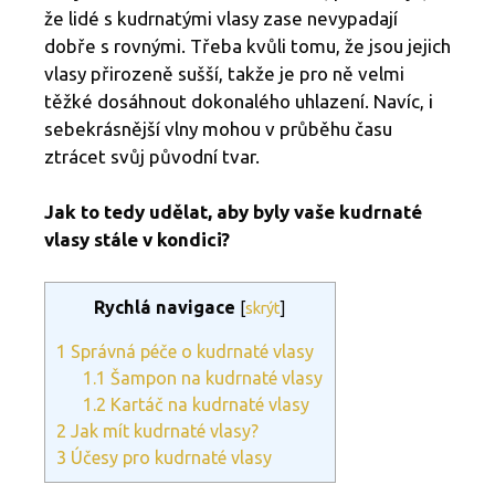
že lidé s kudrnatými vlasy zase nevypadají
dobře s rovnými. Třeba kvůli tomu, že jsou jejich
vlasy přirozeně sušší, takže je pro ně velmi
těžké dosáhnout dokonalého uhlazení. Navíc, i
sebekrásnější vlny mohou v průběhu času
ztrácet svůj původní tvar.
Jak to tedy udělat, aby byly vaše kudrnaté
vlasy stále v kondici?
Rychlá navigace
[
skrýt
]
1
Správná péče o kudrnaté vlasy
1.1
Šampon na kudrnaté vlasy
1.2
Kartáč na kudrnaté vlasy
2
Jak mít kudrnaté vlasy?
3
Účesy pro kudrnaté vlasy