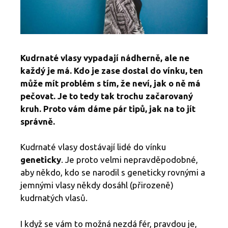
Kudrnaté vlasy vypadají nádherně, ale ne
každý je má. Kdo je zase dostal do vínku, ten
může mít problém s tím, že neví, jak o ně má
pečovat. Je to tedy tak trochu začarovaný
kruh. Proto vám dáme pár tipů, jak na to jít
správně.
Kudrnaté vlasy dostávají lidé do vínku
geneticky
. Je proto velmi nepravděpodobné,
aby někdo, kdo se narodil s geneticky rovnými a
jemnými vlasy někdy dosáhl (přirozeně)
kudrnatých vlasů.
I když se vám to možná nezdá fér, pravdou je,