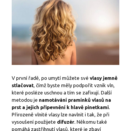
V první řadě, po umytí můžete své
vlasy jemně
stlačovat
, čímž byste měly podpořit vznik vln,
které posléze uschnou a tím se zafixují. Další
metodou je
namotávání pramínků vlasů na
prst a jejich připevnění k hlavě pinetkami
.
Přirozeně vlnité vlasy lze navlnit i tak, že při
vysoušení použijete
difuzér
. Někomu také
pomáhá zastřihnutí vlasů, které je zbaví