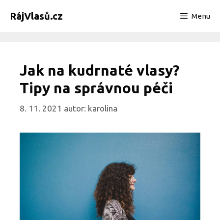
Přeskočit
RájVlasů.cz
Menu
na
obsah
Jak na kudrnaté vlasy?
Tipy na správnou péči
8. 11. 2021
autor:
karolina